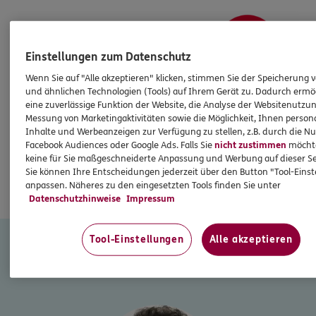
Einstellungen zum Datenschutz
Wenn Sie auf "Alle akzeptieren" klicken, stimmen Sie der Speicherung 
und ähnlichen Technologien (Tools) auf Ihrem Gerät zu. Dadurch ermö
eine zuverlässige Funktion der Website, die Analyse der Websitenutzun
Messung von Marketingaktivitäten sowie die Möglichkeit, Ihnen persona
Inhalte und Werbeanzeigen zur Verfügung zu stellen, z.B. durch die N
Facebook Audiences oder Google Ads. Falls Sie
nicht zustimmen
möchten
keine für Sie maßgeschneiderte Anpassung und Werbung auf dieser Se
Sie können Ihre Entscheidungen jederzeit über den Button "Tool-Eins
anpassen. Näheres zu den eingesetzten Tools finden Sie unter
Datenschutzhinweise
Impressum
NOCH FRAGEN? ICH BIN FÜR SIE DA.
Tool-Einstellungen
Alle akzeptieren
ERGO Versicherung Dortmund - Christian
Schlüter