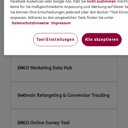
Facebook Audiences oder Google Ads. Falls Sie
nicht zustimmen
möchten
keine für Sie maßgeschneiderte Anpassung und Werbung auf dieser Se
Sie können Ihre Entscheidungen jederzeit über den Button "Tool-Eins
Google Adwords Conversion Tracking
anpassen. Näheres zu den eingesetzten Tools finden Sie unter
Datenschutzhinweise
Impressum
Tool-Einstellungen
Alle akzeptieren
Google Remarketing
ERGO Marketing Data Hub
Outbrain Retargeting & Conversion Tracking
ERGO Online Survey Tool