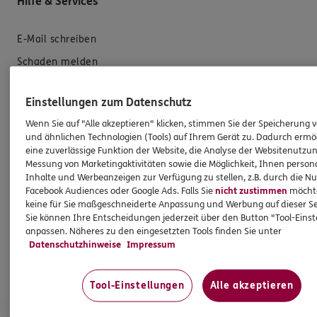
Hilfe & Services
E-Mail schreiben
Schaden melden
Erstkontaktinformationen
Einstellungen zum Datenschutz
EU-Offenlegungsvereinbarung
Wenn Sie auf "Alle akzeptieren" klicken, stimmen Sie der Speicherung 
Datenverarbeitung
und ähnlichen Technologien (Tools) auf Ihrem Gerät zu. Dadurch ermö
eine zuverlässige Funktion der Website, die Analyse der Websitenutzun
Messung von Marketingaktivitäten sowie die Möglichkeit, Ihnen persona
Das könnte Sie auch interessieren
Inhalte und Werbeanzeigen zur Verfügung zu stellen, z.B. durch die N
Facebook Audiences oder Google Ads. Falls Sie
nicht zustimmen
möchten
Unsere Agentur
keine für Sie maßgeschneiderte Anpassung und Werbung auf dieser Se
Sie können Ihre Entscheidungen jederzeit über den Button "Tool-Eins
Standorte
anpassen. Näheres zu den eingesetzten Tools finden Sie unter
Datenschutzhinweise
Impressum
Kooperationspartner
Jobangebote
Tool-Einstellungen
Alle akzeptieren
ERGO Versicherung Dortmund - Christian Schlüter