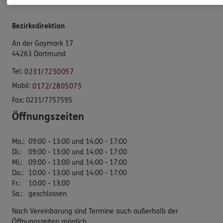
Bezirksdirektion
An der Goymark 17
44263 Dortmund
Tel:
0231/7250057
Mobil:
0172/2805075
Fax:
0231/7757595
Öffnungszeiten
Mo.
:
09:00 - 13:00 und 14:00 - 17:00
Di.
:
09:00 - 13:00 und 14:00 - 17:00
Mi.
:
09:00 - 13:00 und 14:00 - 17:00
Do.
:
10:00 - 13:00 und 14:00 - 17:00
Fr.
:
10:00 - 13:00
Sa.
:
geschlossen
Nach Vereinbarung sind Termine auch außerhalb der
Öffnungszeiten möglich.