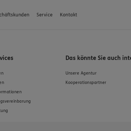
chäftskunden
Service
Kontakt
rvices
Das könnte Sie auch int
en
Unsere Agentur
en
Kooperationspartner
formationen
gsvereinbarung
tung