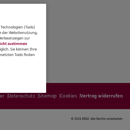
 Technologien (Tools)
se der Websitenutzung,
 Werbeanzeigen zur
icht zustimmen
glich. Sie können Ihre
setzten Tools finden
er
Datenschutz
Sitemap
Cookies
Vertrag widerrufen
©
2026 ERGO. Alle Rechte vorbehalten.