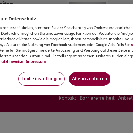
eiten
 zum Datenschutz
:00 und 14:00 - 17:00
:00 und 14:00 - 17:00
akzeptieren" klicken, stimmen Sie der Speicherung von Cookies und ähnlichen
:00 und 14:00 - 17:00
. Dadurch ermöglichen Sie eine zuverlässige Funktion der Website, die Analy
:00 und 14:00 - 17:00
rketingaktivitäten sowie die Möglichkeit, Ihnen personalisierte Inhalte und
:00
n, z.B. durch die Nutzung von Facebook Audiences oder Google Ads. Falls Sie
n
en
r keine für Sie maßgeschneiderte Anpassung und Werbung auf dieser Seite mö
erzeit über den Button "Tool-Einstellungen" anpassen. Näheres zu den einge
ung sind Termine auch außerhalb
hutzhinweise
Impressum
ten möglich.
Tool-Einstellungen
Alle akzeptieren
Kontakt
Barrierefreiheit
Anbiet