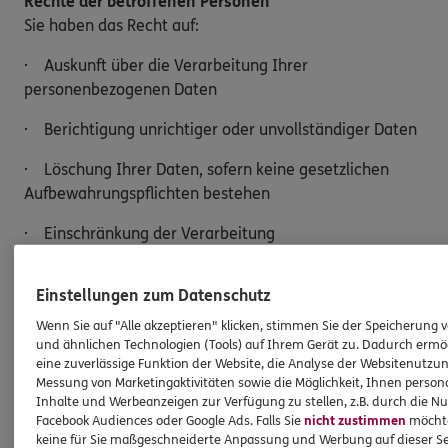
Rechte der betroffenen Personen
Sie haben das Recht auf:
· Auskunft über die Verarbeitung Ihrer
personenbezogenen Daten
· Berichtigung unrichtiger oder unvollständiger Daten
· Löschung Ihrer Daten, sofern keine gesetzlichen
Aufbewahrungspflichten bestehen
· Einschränkung der Verarbeitung
· Widerspruch gegen die Verarbeitung Ihrer Daten
Einstellungen zum Datenschutz
· Datenübertragung an einen anderen
Wenn Sie auf "Alle akzeptieren" klicken, stimmen Sie der Speicherung 
Verantwortlichen
und ähnlichen Technologien (Tools) auf Ihrem Gerät zu. Dadurch ermö
eine zuverlässige Funktion der Website, die Analyse der Websitenutzun
Möchten Sie von Ihren Rechten Gebrauch machen,
Messung von Marketingaktivitäten sowie die Möglichkeit, Ihnen persona
genügt eine E-Mail an:
Inhalte und Werbeanzeigen zur Verfügung zu stellen, z.B. durch die N
Facebook Audiences oder Google Ads. Falls Sie
nicht zustimmen
möchten
keine für Sie maßgeschneiderte Anpassung und Werbung auf dieser Se
C.Schlueter@ergo.de.