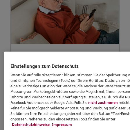
Lob und Beschwerden
Einstellungen zum Datenschutz
Wenn Sie auf "Alle akzeptieren" klicken, stimmen Sie der Speicherung 
und ähnlichen Technologien (Tools) auf Ihrem Gerät zu. Dadurch ermö
Waren Sie zufrieden mit uns? Oder waren Sie
eine zuverlässige Funktion der Website, die Analyse der Websitenutzun
einmal nicht zufrieden? Dann können Sie uns
Messung von Marketingaktivitäten sowie die Möglichkeit, Ihnen persona
Inhalte und Werbeanzeigen zur Verfügung zu stellen, z.B. durch die N
dies hier schildern.
Facebook Audiences oder Google Ads. Falls Sie
nicht zustimmen
möchten
keine für Sie maßgeschneiderte Anpassung und Werbung auf dieser Se
Sie können Ihre Entscheidungen jederzeit über den Button "Tool-Eins
anpassen. Näheres zu den eingesetzten Tools finden Sie unter
Jetzt informieren
Datenschutzhinweise
Impressum