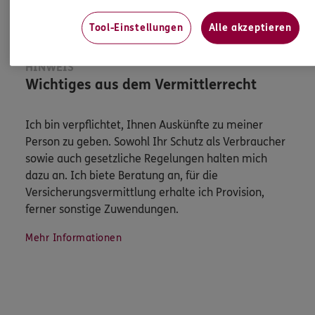
Tool-Einstellungen
Alle akzeptieren
HINWEIS
Wichtiges aus dem Vermittlerrecht
Ich bin verpflichtet, Ihnen Auskünfte zu meiner
Person zu geben. Sowohl Ihr Schutz als Verbraucher
sowie auch gesetzliche Regelungen halten mich
dazu an. Ich biete Beratung an, für die
Versicherungsvermittlung erhalte ich Provision,
ferner sonstige Zuwendungen.
Mehr Informationen