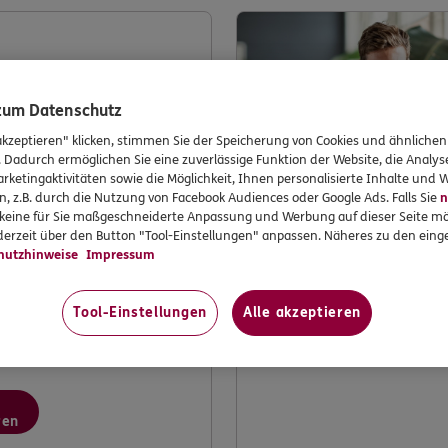
enwerkstatt
 zum Datenschutz
akzeptieren" klicken, stimmen Sie der Speicherung von Cookies und ähnlichen
. Dadurch ermöglichen Sie eine zuverlässige Funktion der Website, die Analy
rketingaktivitäten sowie die Möglichkeit, Ihnen personalisierte Inhalte und
n, z.B. durch die Nutzung von Facebook Audiences oder Google Ads. Falls Sie
n
r keine für Sie maßgeschneiderte Anpassung und Werbung auf dieser Seite mö
erzeit über den Button "Tool-Einstellungen" anpassen. Näheres zu den einge
hutzhinweise
Impressum
 dabei mithelfen, ERGO
erbessern? Machen Sie
erer Kundenwerkstatt.
Tool-Einstellungen
Alle akzeptieren
ren