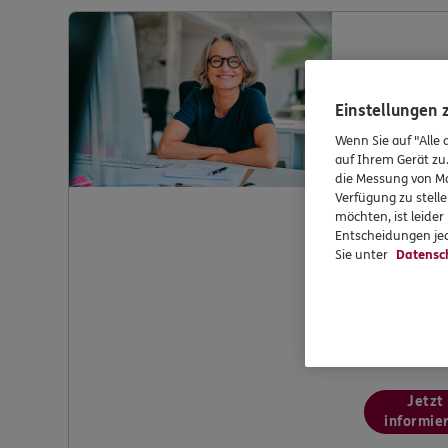
Kund
Einstellungen
Wenn Sie auf "Alle 
auf Ihrem Gerät zu
die Messung von Ma
Verfügung zu stelle
möchten, ist leide
Entscheidungen jed
Sie unter
Datensc
Möchten Sie
weiter zu v
mit bei uns
Jetzt
informie