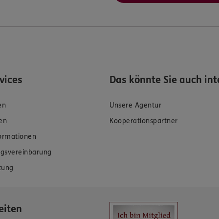
rvices
Das könnte Sie auch int
en
Unsere Agentur
en
Kooperationspartner
formationen
gsvereinbarung
tung
eiten