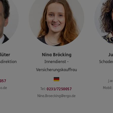
lüter
Nina
Bröcking
Ju
sdirektion
Innendienst -
Schade
Versicherungskauffrau
j.
057
go.de
Mobil:
Tel:
0231/7250057
Nina.Broecking@ergo.de