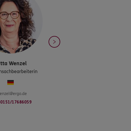
tta
Wenzel
nsachbearbeiterin
wenzel@ergo.de
0151/17686059