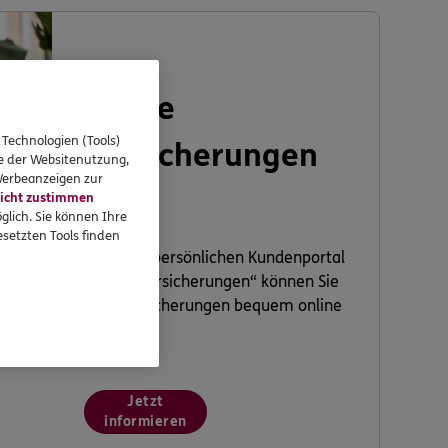
Meine
 Technologien (Tools)
Versicherungen
se der Websitenutzung,
 Werbeanzeigen zur
icht zustimmen
glich. Sie können Ihre
setzten Tools finden
In Ihrem persönlichen Kundenportal
„Meine Versicherungen“ können Sie
Ihre Versicherungen bequem online
verwalten.
Jetzt
informieren