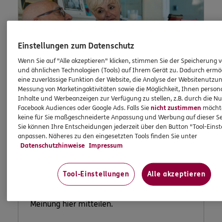
Einstellungen zum Datenschutz
Wenn Sie auf "Alle akzeptieren" klicken, stimmen Sie der Speicherung 
und ähnlichen Technologien (Tools) auf Ihrem Gerät zu. Dadurch ermö
eine zuverlässige Funktion der Website, die Analyse der Websitenutzun
Messung von Marketingaktivitäten sowie die Möglichkeit, Ihnen persona
Inhalte und Werbeanzeigen zur Verfügung zu stellen, z.B. durch die N
Facebook Audiences oder Google Ads. Falls Sie
nicht zustimmen
möchten
Lob und
keine für Sie maßgeschneiderte Anpassung und Werbung auf dieser Se
Sie können Ihre Entscheidungen jederzeit über den Button "Tool-Eins
Beschwerde
anpassen. Näheres zu den eingesetzten Tools finden Sie unter
Datenschutzhinweise
Impressum
Tool-Einstellungen
Alle akzeptieren
Waren Sie unzufrieden mit uns oder möchten
Sie uns loben? Dann können Sie uns Ihre
Meinung hier mitteilen.