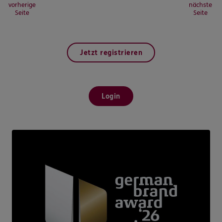
vorherige
nächste
Seite
Seite
Jetzt registrieren
Login