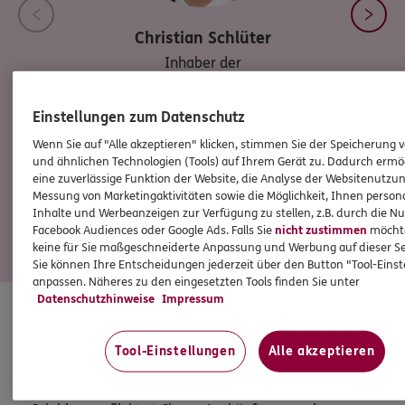
Christian
Schlüter
Inhaber der
Bezirksdirektion
Einstellungen zum Datenschutz
Wenn Sie auf "Alle akzeptieren" klicken, stimmen Sie der Speicherung 
Tel:
0231/7250057
und ähnlichen Technologien (Tools) auf Ihrem Gerät zu. Dadurch ermö
eine zuverlässige Funktion der Website, die Analyse der Websitenutzun
c.schlueter@ergo.de
Messung von Marketingaktivitäten sowie die Möglichkeit, Ihnen persona
Inhalte und Werbeanzeigen zur Verfügung zu stellen, z.B. durch die N
Facebook Audiences oder Google Ads. Falls Sie
nicht zustimmen
möchten
keine für Sie maßgeschneiderte Anpassung und Werbung auf dieser Se
Mehr
Sie können Ihre Entscheidungen jederzeit über den Button "Tool-Eins
anpassen. Näheres zu den eingesetzten Tools finden Sie unter
Datenschutzhinweise
Impressum
HINWEIS
Tool-Einstellungen
Alle akzeptieren
Wichtiges aus dem Vermittlerrecht