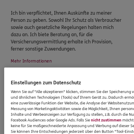
Ich bin verpflichtet, Ihnen Auskünfte zu meiner
Person zu geben. Sowohl Ihr Schutz als Verbraucher
sowie auch gesetzliche Regelungen halten mich
dazu an. Ich biete Beratung an, für die
Versicherungsvermittlung erhalte ich Provision,
ferner sonstige Zuwendungen.
Mehr Informationen
Einstellungen zum Datenschutz
Wenn Sie auf "Alle akzeptieren" klicken, stimmen Sie der Speicherung 
und ähnlichen Technologien (Tools) auf Ihrem Gerät zu. Dadurch ermö
Produkte
eine zuverlässige Funktion der Website, die Analyse der Websitenutzun
Messung von Marketingaktivitäten sowie die Möglichkeit, Ihnen persona
Inhalte und Werbeanzeigen zur Verfügung zu stellen, z.B. durch die N
Zahnversicherungen
Facebook Audiences oder Google Ads. Falls Sie
nicht zustimmen
möchten
Kfz-Versicherung
keine für Sie maßgeschneiderte Anpassung und Werbung auf dieser Se
Sie können Ihre Entscheidungen jederzeit über den Button "Tool-Eins