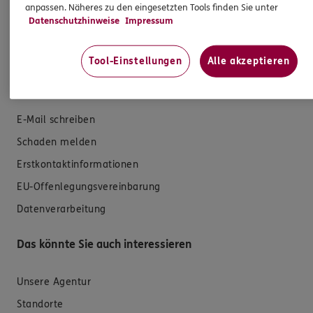
Krankenversicherung
anpassen. Näheres zu den eingesetzten Tools finden Sie unter
Datenschutzhinweise
Impressum
Versicherungen für den privaten Bedarf
Versicherungen für Geschäftskunden
Tool-Einstellungen
Alle akzeptieren
Hilfe & Services
E-Mail schreiben
Schaden melden
Erstkontaktinformationen
EU-Offenlegungsvereinbarung
Datenverarbeitung
Das könnte Sie auch interessieren
Unsere Agentur
Standorte